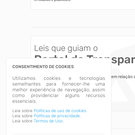
Leis que guiam o
Portal da Transpa
CONSENTIMENTO DE COOKIES
Esclareça dúvidas comuns dos usuários em relação 
Utilizamos cookies e tecnologias
das informações apresentadas.
semelhantes para fornecer-lhe uma
melhor experiência de navegação, assim
como providenciar alguns recursos
Acessar
essenciais.
Leia sobre
Políticas de uso de cookies.
Leia sobre
Políticas de privacidade.
Leia sobre
Termos de Uso.