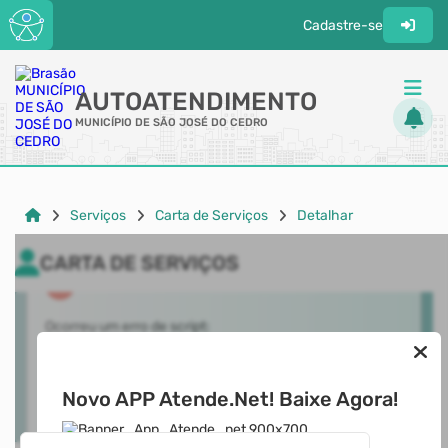
Cadastre-se
AUTOATENDIMENTO
MUNICÍPIO DE SÃO JOSÉ DO CEDRO
ACESSO RÁPIDO
Serviços
Carta de Serviços
Detalhar
Acessibilidade
CARTA DE SERVIÇOS
Cidadão
Transparência
Novo APP Atende.Net! Baixe Agora!