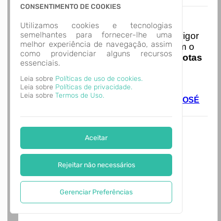
CONSENTIMENTO DE COOKIES
Nota Nacional
Utilizamos cookies e tecnologias
semelhantes para fornecer-lhe uma
I
niciando em
01/01/2026
entra em vigor
melhor experiência de navegação, assim
a obrigatoriedade de integração com o
como providenciar alguns recursos
Ambiente de Dados Nacional das
Notas
essenciais.
de Serviço Eletrônicas
com isso
entraram em vigor
novas regras,
Leia sobre
Políticas de uso de cookies.
Leia sobre
Políticas de privacidade.
acesse o link abaixo e saiba mais.
Leia sobre
Termos de Uso.
Autoatendimento - MUNICÍPIO DE SÃO JOSÉ
DO CEDRO
Aceitar
Rejeitar não necessários
Gerenciar Preferências