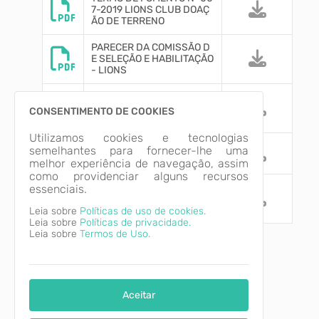
7-2019 LIONS CLUB DOAÇ
ÃO DE TERRENO
PARECER DA COMISSÃO D
E SELEÇÃO E HABILITAÇÃO
- LIONS
TERMO DE INEXIGILIBIDAD
E DE CHAMAMENTO PÚBLI
CONSENTIMENTO DE COOKIES
CO Nº 001 - LIONS
Utilizamos cookies e tecnologias
Publicação Convênio DOE
semelhantes para fornecer-lhe uma
SJC - CIDASC
melhor experiência de navegação, assim
como providenciar alguns recursos
Convênio SSP Nº 093_DET
essenciais.
RAN_ASJUR_2020 - CON
VÊNIO TRÂNSITO
Leia sobre
Políticas de uso de cookies.
Leia sobre
Políticas de privacidade.
Leia sobre
Termos de Uso.
Aceitar