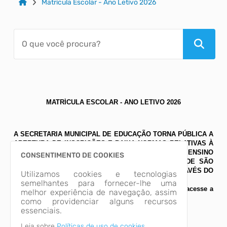
Matrícula Escolar - Ano Letivo 2026
MATRÍCULA ESCOLAR - ANO LETIVO 2026
A SECRETARIA MUNICIPAL DE EDUCAÇÃO TORNA PÚBLICA A
ABERTURA DE INSCRIÇÕES E BAIXA NORMAS RELATIVAS À
MATRÍCULA DE ALUNOS DA EDUCAÇÃO INFANTIL E ENSINO
CONSENTIMENTO DE COOKIES
FUNDAMENTAL DA REDE MUNICIPAL DE ENSINO DE SÃO
JOSÉ DO CEDRO PARA O ANO LETIVO DE 2026, ATRAVÉS DO
Utilizamos cookies e tecnologias
EDITAL Nº060/2025.
semelhantes para fornecer-lhe uma
Para acessar ao Edital de Matrículas 2026 na íntegra, acesse a
melhor experiência de navegação, assim
aba "ARQUIVOS" abaixo.
como providenciar alguns recursos
essenciais.
Leia sobre
Políticas de uso de cookies.