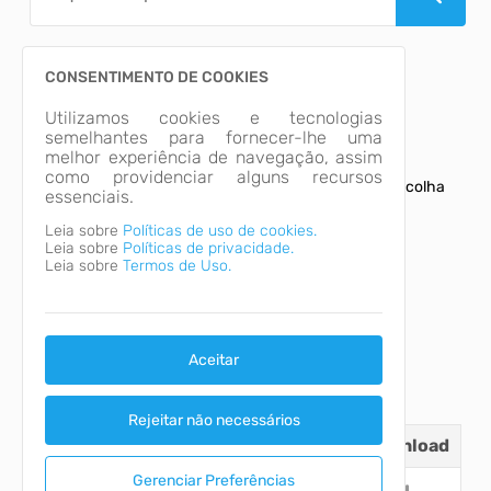
CONSENTIMENTO DE COOKIES
Utilizamos cookies e tecnologias
SECRETARIA MUNICIPAL DE EDUCAÇÃO E CULTURA
semelhantes para fornecer-lhe uma
DEPTO. DE CULTURA
melhor experiência de navegação, assim
como providenciar alguns recursos
Consulte aqui os arquivos e informações relativas a escolha
essenciais.
da Senhorita Cedrense.
Leia sobre
Políticas de uso de cookies.
Leia sobre
Políticas de privacidade.
Leia sobre
Termos de Uso.
Aceitar
Rejeitar não necessários
Tipo
Nome
Download
Gerenciar Preferências
Edital Escolha da Senhorita Cedre