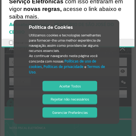
Serviço Eletrônicas
com isso entraram em
/cidadao/pagina/prefeito-
municipal/autoatendimento/servicos/emissao-do-recibo-de-
Resultados para
""
vigor
novas regras,
acesse o link abaixo e
pagamento/detalhar/static/bundle/wpo_index_2_base_l2_portal_ed
saiba mais.
itores_sync_23ddad3d3a379f2cab0beb2e53c3958b.js?
v=6a43ac0a:47
Autoatendimento - MUNICÍPIO DE SÃO JOSÉ DO
Portais
Política de Cookies
Verificar Mais Detalhes
CEDRO
Utilizamos cookies e tecnologias semelhantes
Por favor, aguarde...
OK
para fornecer-lhe uma melhor experiência de
Marcar como lido.
navegação, assim como providenciar alguns
AUTOATENDIMENTO
NOTÍCIAS
recursos essenciais.
Ao continuar navegando nesta página você
concorda com nossas
Políticas de uso de
Por favor, aguarde...
cookies
,
Políticas de privacidade
e
Termos de
Uso
.
Entrar
SUBPORTAIS
Aceitar Todos
OU
Por favor, aguarde...
Rejeitar não necessários
Isto significa que diversos recursos
Cadastre-se
|
Recuperar Senha
providenciados poderão não estar
disponíveis.
ACESSAR SEM LOGIN
Gerenciar Preferências
SERVIÇOS
Por favor, aguarde...
NOTA FISCAL ELETRÔNICA