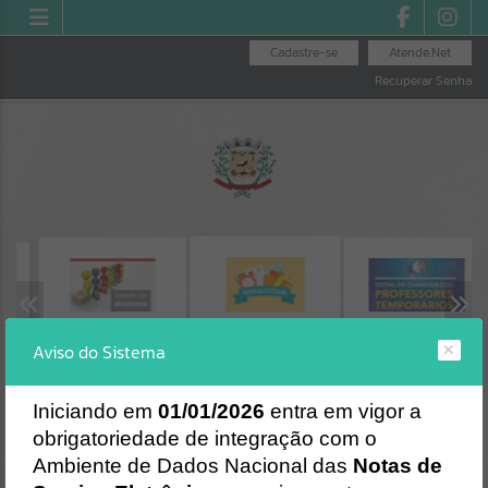
Cadastre-se
Atende.Net
Recuperar Senha
ELEIÇÃO DE
EDITAIS EDUCAÇÃO
Erro
MATRÍCULA
Aviso do Sistema
E
DIRETORES
(CHAMAMENTOS)
ESCOLAR - ANO
SISTEMA
2026
Gerenciamento do Sistema
I
niciando em
01/01/2026
entra em vigor a
CÓDIGO DA MENSAGEM:
EST-000040
obrigatoriedade de integração com o
Ocorreu um erro de script:
Uncaught SyntaxError: Unexpected token '('
Ambiente de Dados Nacional das
Notas de
https://saojosedocedro.atende.net/https:/saojosedocedro.atende.net