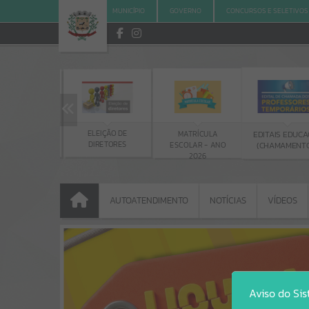
MUNICÍPIO
GOVERNO
CONCURSOS E SELETIVOS
ROGRAMA DE
ELEIÇÃO DE
MATRÍCULA
EDITAIS EDUCA
AGIÁRIOS CIEE
DIRETORES
ESCOLAR - ANO
(CHAMAMENT
2026
AUTOATENDIMENTO
NOTÍCIAS
VÍDEOS
AUTOATENDIMENTO
NOTÍCIAS
VÍDEOS
Portais
Aviso do Si
NOTÍCIAS
SERVIÇOS
PÁGINAS