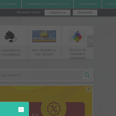
ÇO AO CIDADÃO
CAMPANHA DE VACINAÇÃO COVID-19
LEIS MUNICIPAIS
CARTA 
Recuperar Senha
Cadastre-se
Atende.Net
ESCOLHA DA
CALENDÁRIO
AUX. UNIVERSIT. E
CONCURSO DE
SENHORITA
DE EVEN
ENS. TÉCNICO
FOTOGRAFIAS
CENDRENSE