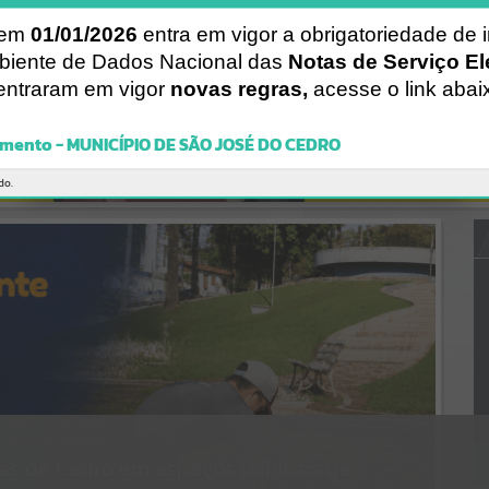
Gerenciamento do Sistema
CÓDIGO DA MENSAGEM:
EST-000040
 em
01/01/2026
entra em vigor a obrigatoriedade de 
Ocorreu um erro de script:
biente de Dados Nacional das
Notas de Serviço El
Uncaught SyntaxError: Unexpected token '('
entraram em vigor
novas regras,
acesse o link abai
https://saojosedocedro.atende.net/static/bundle/wpo_index_2_base
_l2_portal_editores_sync_23ddad3d3a379f2cab0beb2e53c3958b.js?
v=6a43ac0a:47
mento - MUNICÍPIO DE SÃO JOSÉ DO CEDRO
Verificar Mais Detalhes
OK
do.
das de Cedro em espaços públicos de