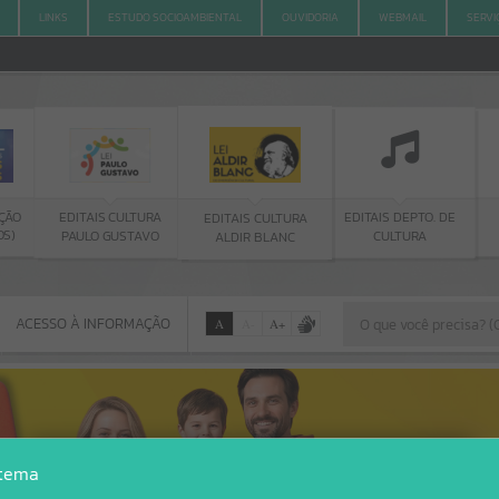
LINKS
ESTUDO SOCIOAMBIENTAL
OUVIDORIA
WEBMAIL
SERVI
ÇÃO
EDITAIS CULTURA
EDITAIS DEPTO. DE
EDITAIS CULTURA
OS)
PAULO GUSTAVO
CULTURA
ALDIR BLANC
ACESSO À INFORMAÇÃO
A
A
-
A
+
ACESSO À INFORMAÇÃO
Por favor, aguarde...
Erro
stema
SISTEMA